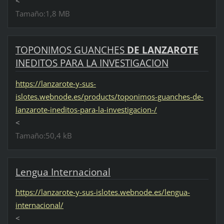
<
Tamaño:1,8 MB
TOPONIMOS GUANCHES
DE
LANZAROTE
INEDITOS PARA LA INVESTIGACION
https://lanzarote-y-sus-
islotes.webnode.es/products/toponimos-guanches-de-
lanzarote-ineditos-para-la-investigacion-/
<
Tamaño:50,4 kB
Lengua Internacional
https://lanzarote-y-sus-islotes.webnode.es/lengua-
internacional/
<