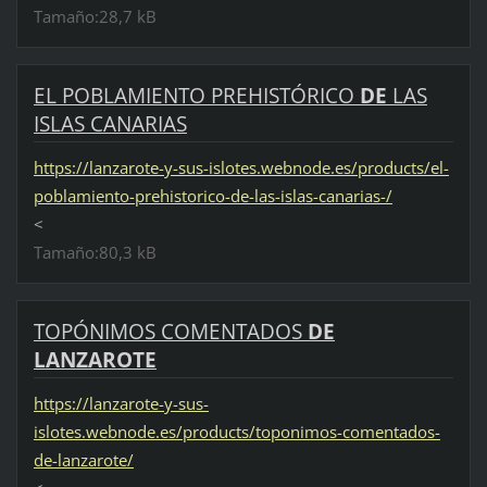
Tamaño:28,7 kB
EL POBLAMIENTO PREHISTÓRICO
DE
LAS
ISLAS CANARIAS
https://lanzarote-y-sus-islotes.webnode.es/products/el-
poblamiento-prehistorico-de-las-islas-canarias-/
<
Tamaño:80,3 kB
TOPÓNIMOS COMENTADOS
DE
LANZAROTE
https://lanzarote-y-sus-
islotes.webnode.es/products/toponimos-comentados-
de-lanzarote/