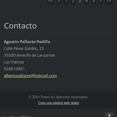
<<
<
1
2
3
4
5
>
>>
Contacto
Agustín Pallarés Padilla
Calle Pérez Galdós, 33
35500 Arrecife de Lanzarote
Las Palmas
928810881
albertop
allares@
hotmail.
com
© 2014 Todos los derechos reservados.
Crea una página web gratis