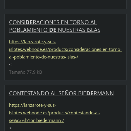
CONSI
DE
RACIONES EN TORNO AL
POBLAMIENTO
DE
NUESTRAS ISLAS
https://lanzarote-y-sus-
islotes.webnode.es/products/consideraciones-en-torno-
al-poblamiento-de-nuestras-islas-/
<
Tamaño:77,9 kB
CONTESTANDO AL SEÑOR BIE
DE
RMANN
https://lanzarote-y-sus-
islotes.webnode.es/products/contestando-al-
se%c3%b1or-biedermann-/
<