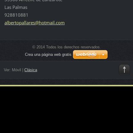
Las Palmas
928810881
albertop
allares@
hotmail.
com
© 2014 Todos los derechos reservados.
Crea una página web gratis
Ver:
Móvil
|
Clásica