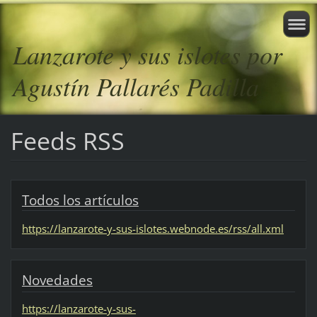
Lanzarote y sus islotes por
Agustín Pallarés Padilla
Feeds RSS
Todos los artículos
https://lanzarote-y-sus-islotes.webnode.es/rss/all.xml
Novedades
https://lanzarote-y-sus-