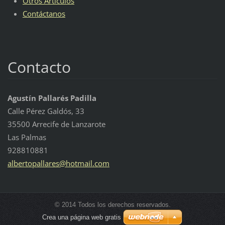
Otros Artículos
Contáctanos
Contacto
Agustín Pallarés Padilla
Calle Pérez Galdós, 33
35500 Arrecife de Lanzarote
Las Palmas
928810881
albertop
allares@
hotmail.
com
© 2014 Todos los derechos reservados.
Crea una página web gratis