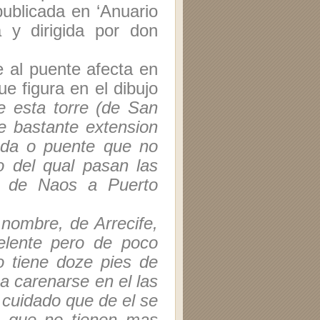
publicada en ‘Anuario
a y dirigida por don
e al puente afecta en
e figura en el dibujo
e esta torre (de San
e bastante extension
ada o puente que no
 del qual pasan las
o de Naos a Puerto
 nombre, de Arrecife,
elente pero de poco
o tiene doze pies de
a carenarse en el las
cuidado que de el se
as que no tienen mas