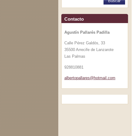
Contacto
Agustín Pallarés Padilla
Calle Pérez Galdós, 33
35500 Arrecife de Lanzarote
Las Palmas
928810881
albertop
allares@
hotmail.
com