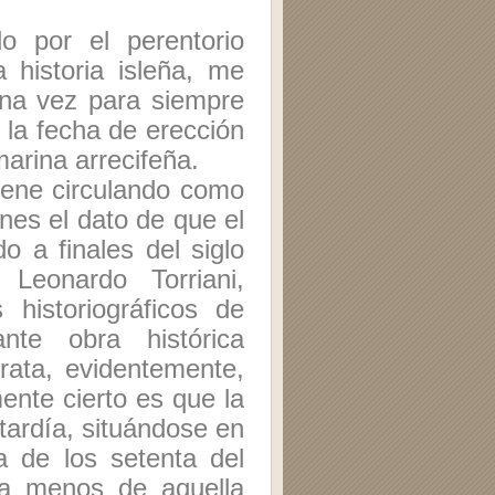
o por el perentorio
 historia isleña, me
una vez para siempre
 la fecha de erección
marina arrecifeña.
iene circulando como
nes el dato de que el
o a finales del siglo
 Leonardo Torriani,
 historiográficos de
ante obra histórica
trata, evidentemente,
ente cierto es que la
ardía, situándose en
a de los setenta del
da menos de aquella