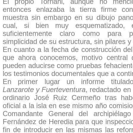
El propio Torriani, aunque no menc
entonces enlazaba la tierra firme con
muestra sin embargo en su dibujo panor
cual, si bien muy esquematizado, 
suficientemente claro como para pe
simplicidad de su estructura, sin pilares y
En cuanto a la fecha de construcción de
que ahora conocemos, motivo central d
pueden aducirse como pruebas fehacient
los testimonios documentales que a cont
En primer lugar un informe titula
Lanzarote y Fuerteventura
, redactado en 
ordinario José Ruiz Cermeño tras habe
oficial a la isla en ese mismo año comisi
Comandante General del archipiélag
Fernández de Heredia para que inspeccio
fin de introducir en las mismas las ref