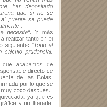
ente, han depositado
 arena que si no se
 al puente se puede
talmente”
.
e necesita”
. Y más
a realizar tanto en el
o siguiente:
“Todo el
 cálculo prudencial,
fo que acabamos de
responsable directo de
uente de las Bolas,
firmada por lo que se
s muy poco después.
equivocada, ya que es
áfica y no literaria,