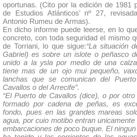
oportunas. (Cito por la edición de 1981 
de Estudios Atlánticos’ nº 27, revisad
Antonio Rumeu de Armas).
En dicho informe puede leerse, en lo qu
concreto, con toda seguridad el mismo qu
de Torriani, lo que sigue:
“La situación d
Gabriel) es sobre un islote o peñasco d
unido a la ysla por medio de una calz
tiene mas de un ojo mui pequeño, vaxo
lanchas que se comunican del Puert
Cavallos o del Arrecife”.
“El Puerto de Cavallos (dice), o por otro
formado por cadena de peñas, es exc
fondo, pues en las grandes mareas sol
agua, por cuio motibo entran unicamente 
embarcaciones de poco buque. El ningun 
ha tenido y las corrientes de las agu