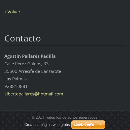
« Volver
Contacto
Agustín Pallarés Padilla
Calle Pérez Galdós, 33
35500 Arrecife de Lanzarote
Las Palmas
928810881
albertop
allares@
hotmail.
com
© 2014 Todos los derechos reservados.
Crea una página web gratis