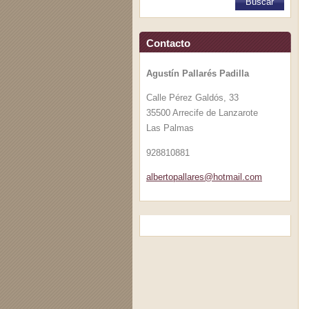
Contacto
Agustín Pallarés Padilla
Calle Pérez Galdós, 33
35500 Arrecife de Lanzarote
Las Palmas
928810881
albertop
allares@
hotmail.
com