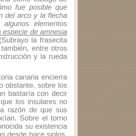
ómo fue posible que
 del arco y la flecha
o algunos elementos
a especie de amnesia
(Subrayo la frasecita
también, entre otros
nstrucción y la rueda
toria canaria encierra
o obstante, sobre los
nn bastaría con decir
 que los insulares no
lla razón de que sus
cían. Sobre el torno
onocida su existencia
as desde hace siglos,