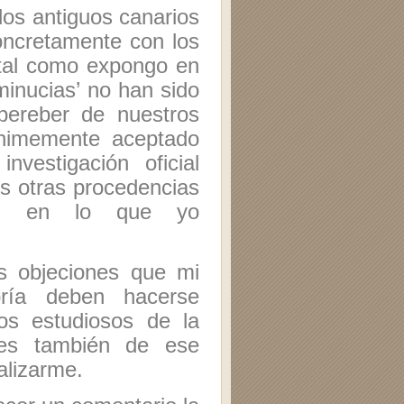
 los antiguos canarios
oncretamente con los
 tal como expongo en
inucias’ no han sido
bereber de nuestros
animemente aceptado
vestigación oficial
s otras procedencias
ana, en lo que yo
as objeciones que mi
oría deben hacerse
os estudiosos de la
ores también de ese
alizarme.