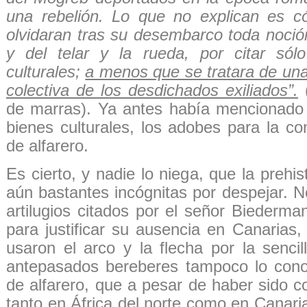
una rebelión. Lo que no explican es c
olvidaran tras su desembarco toda noción
y del telar y la rueda, por citar sól
culturales;
a menos que se tratara de un
colectiva de los desdichados exiliados”.
de marras). Ya antes había mencionado 
bienes culturales, los adobes para la co
de alfarero.
Es cierto, y nadie lo niega, que la prehis
aún bastantes incógnitas por despejar. N
artilugios citados por el señor Biederma
para justificar su ausencia en Canarias,
usaron el arco y la flecha por la senci
antepasados bereberes tampoco lo cono
de alfarero, que a pesar de haber sido c
tanto en África del norte como en Canari