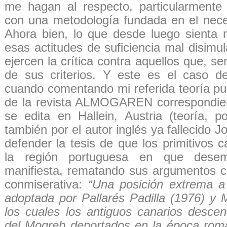
me hagan al respecto, particularmente
con una metodología fundada en el necesa
Ahora bien, lo que desde luego sienta 
esas actitudes de suficiencia mal disim
ejercen la crítica contra aquellos que, se
de sus criterios. Y este es el caso d
cuando comentando mi referida teoría pu
de la revista ALMOGAREN correspondien
se edita en Hallein, Austria (teoría, p
también por el autor inglés ya fallecido 
defender la tesis de que los primitivos 
la región portuguesa en que desem
manifiesta, rematando sus argumentos co
conmiserativa:
“Una posición extrema a
adoptada por Pallarés Padilla (1976) y 
los cuales los antiguos canarios desce
del Mogreb deportados en la época rom