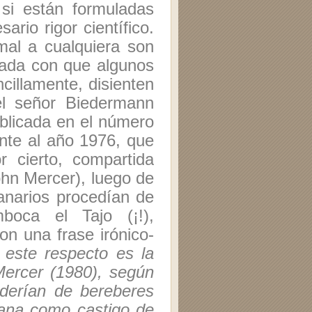
 si están formuladas
rio rigor científico.
mal a cualquiera son
ulada con que algunos
ncillamente, disienten
el señor Biedermann
blicada en el número
te al año 1976, que
or cierto, compartida
John Mercer), luego de
canarios procedían de
boca el Tajo (¡!),
n una frase irónico-
 este respecto es la
Mercer (1980), según
nderían de bereberes
ana como castigo de