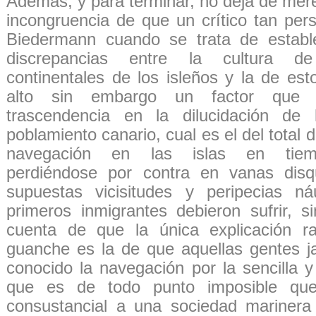
Además, y para terminar, no deja de mer
incongruencia de que un crítico tan per
Biedermann cuando se trata de estable
discrepancias entre la cultura d
continentales de los isleños y la de es
alto sin embargo un factor que s
trascendencia en la dilucidación de 
poblamiento canario, cual es el del total
navegación en las islas en tiemp
perdiéndose por contra en vanas disqu
supuestas vicisitudes y peripecias ná
primeros inmigrantes debieron sufrir, s
cuenta de que la única explicación ra
guanche es la de que aquellas gentes 
conocido la navegación por la sencilla 
que es de todo punto imposible que
consustancial a una sociedad mariner