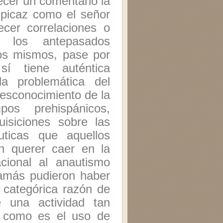
ecer un comentario la
spicaz como el señor
cer correlaciones o
e los antepasados
tos mismos, pase por
í tiene auténtica
la problemática del
 desconocimiento de la
os prehispánicos,
isiciones sobre las
uticas que aquellos
in querer caer en la
cional al anautismo
jamás pudieron haber
y categórica razón de
 una actividad tan
a como es el uso de