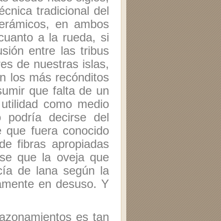
écnica tradicional del
cerámicos, en ambos
cuanto a la rueda, si
usión entre las tribus
es de nuestras islas,
n los más recónditos
sumir que falta de un
o utilidad como medio
do podría decirse del
e que fuera conocido
 de fibras apropiadas
ese que la oveja que
cía de lana según la
samente en desuso. Y
razonamientos es tan