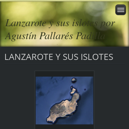
Lanzarote y sus islotes por
Agustín Pallarés Padilla
LANZAROTE Y SUS ISLOTES