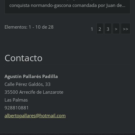
conquista normando-gascona comandada por Juan de...
Elementos: 1 - 10 de 28
1
2
3
>
>>
Contacto
Agustín Pallarés Padilla
Calle Pérez Galdós, 33
35500 Arrecife de Lanzarote
Las Palmas
928810881
albertop
allares@
hotmail.
com